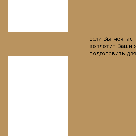
Если Вы мечтает
воплотит Ваши ж
подготовить дл