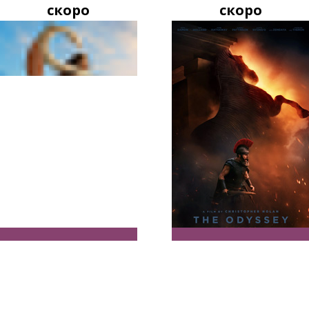
скоро
скоро